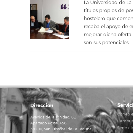
La Universidad de La
títulos propios de po
hostelero que comenz
recaba el apoyo de e
mejorar dicha oferta 
son sus potenciales…
Servic
Dirección
Correo e
Avenida de la Trinidad, 61
Campus 
Apartado Postal 456
Sede el
38200, San Cristóbal de La Laguna