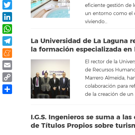
Facebook
eficiente gestión de
un entorno como el d
Twitter
viviendo...
LinkedIn
WhatsApp
La Universidad de La Laguna r
la formación especializada en 
Telegram
El rector de la Unive
Meneame
de Recursos Humanos
Email
Marrero Almeida, han
colaboración para ref
Copy
de la creación de un
Link
Compartir
I.G.S. Ingenieros se suma a las
de Títulos Propios sobre turis