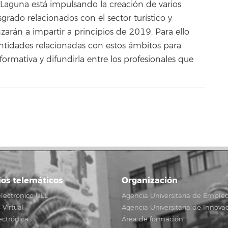
 Laguna está impulsando la creación de varios
sgrado relacionados con el sector turístico y
arán a impartir a principios de 2019. Para ello
ntidades relacionadas con estos ámbitos para
formativa y difundirla entre los profesionales que
ios telemáticos
Organización
lectrónico ULL
Agencia Universitaria de Emple
Virtual
Agencia Universitaria de Innova
ectrónica
Área de formación