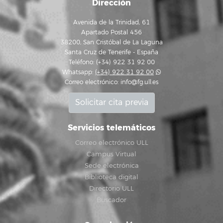
Dirección
Avenida de la Trinidad, 61
Apartado Postal 456
38200, San Cristóbal de La Laguna
Santa Cruz de Tenerife - España
Teléfono: (+34) 922 31 92 00
Whatsapp:
(+34) 922 31 92 00
Correo electrónico:
info@fg.ull.es
Solicitar cita previa
Servicios telemáticos
Correo electrónico ULL
Campus Virtual
Sede electrónica
Biblioteca digital
Directorio ULL
Buscador