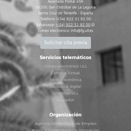
Apartado Postal 456
38200, San Cristóbal de La Laguna
Santa Cruz de Tenerife - España
Teléfono: (+34) 922 31 92 00
Whatsapp:
(+34) 922 31 92 00
Correo electrónico:
info@fg.ull.es
Solicitar cita previa
Servicios telemáticos
Correo electrónico ULL
Campus Virtual
Sede electrónica
Biblioteca digital
Directorio ULL
Buscador
Organización
Agencia Universitaria de Empleo
Agencia Universitaria de Innovación