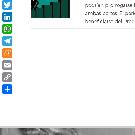
Facebook
podrían prorrogarse h
ambas partes. El per
Twitter
beneficiarse del Prog
LinkedIn
WhatsApp
Telegram
Meneame
Email
Copy
Link
Compartir