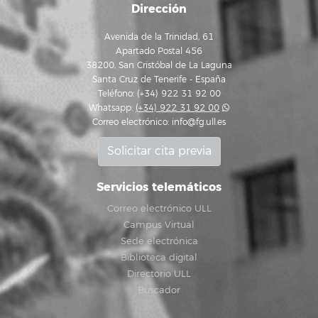
Dirección
Avenida de la Trinidad, 61
Apartado Postal 456
38200, San Cristóbal de La Laguna
Santa Cruz de Tenerife - España
Teléfono: (+34) 922 31 92 00
Whatsapp:
(+34) 922 31 92 00
Correo electrónico:
info@fg.ull.es
Solicitar cita previa
Servicios telemáticos
Correo electrónico ULL
Campus Virtual
Sede electrónica
Biblioteca digital
Directorio ULL
Buscador