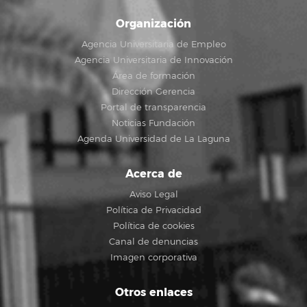
Organización
Agencia Universitaria de Empleo
Agencia Universitaria de Innovación
Área de formación
Dirección Gerencia
Portal de transparencia
Noticias Fundación
Agenda Universidad de La Laguna
Acerca de
Aviso Legal
Política de Privacidad
Política de cookies
Canal de denuncias
Imagen corporativa
Otros enlaces