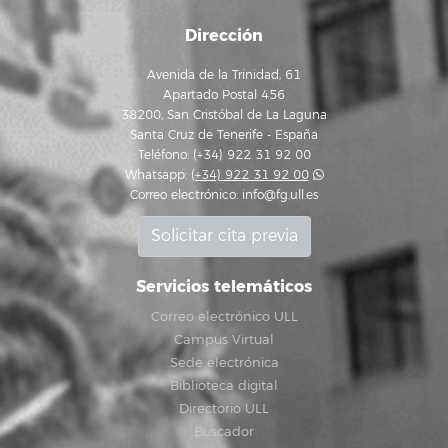
Dirección
Avenida de la Trinidad, 61
Apartado Postal 456
38200, San Cristóbal de La Laguna
Santa Cruz de Tenerife - España
Teléfono: (+34) 922 31 92 00
Whatsapp:
(+34) 922 31 92 00
Correo electrónico:
info@fg.ull.es
Solicitar cita previa
Servicios telemáticos
Correo electrónico ULL
Campus Virtual
Sede electrónica
Biblioteca digital
Directorio ULL
Buscador