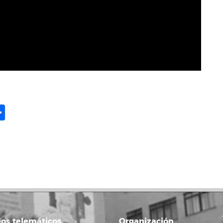
ame
il
opy
Share
ink
ios telemáticos
Organización