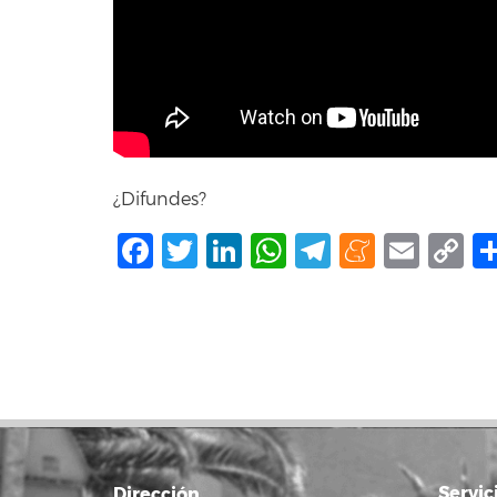
¿Difundes?
Facebook
Twitter
LinkedIn
WhatsApp
Telegram
Mene
Ema
C
L
Servic
Dirección