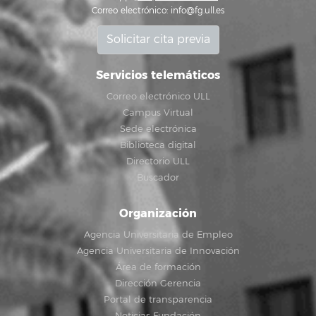
Correo electrónico:
info@fg.ull.es
Solicitar cita previa
Servicios telemáticos
Correo electrónico ULL
Campus Virtual
Sede electrónica
Biblioteca digital
Directorio ULL
Buscador
Organización
Agencia Universitaria de Empleo
Agencia Universitaria de Innovación
Área de formación
Dirección Gerencia
Portal de transparencia