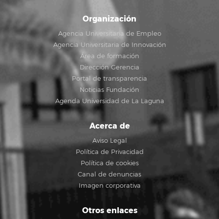
Organización
Agencia Universitaria de Empleo
Agencia Universitaria de Innovación
Área de formación
Dirección Gerencia
Portal de transparencia
Noticias Fundación
Agenda Universidad de La Laguna
Acerca de
Aviso Legal
Política de Privacidad
Política de cookies
Canal de denuncias
Imagen corporativa
Otros enlaces