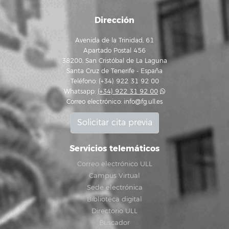
Dirección
Avenida de la Trinidad, 61
Apartado Postal 456
38200, San Cristóbal de La Laguna
Santa Cruz de Tenerife - España
Teléfono: (+34) 922 31 92 00
Whatsapp:
(+34) 922 31 92 00
Correo electrónico:
info@fg.ull.es
Solicitar cita previa
Servicios telemáticos
Correo electrónico ULL
Campus Virtual
Sede electrónica
Biblioteca digital
Directorio ULL
Buscador