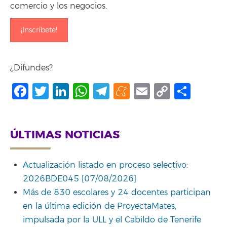
comercio y los negocios.
¡Inscríbete!
¿Difundes?
Facebook
Twitter
LinkedIn
WhatsApp
Telegram
Meneame
Email
Copy
Comp
Link
ÚLTIMAS NOTICIAS
Actualización listado en proceso selectivo:
2026BDE045 [07/08/2026]
Más de 830 escolares y 24 docentes participan
en la última edición de ProyectaMates,
impulsada por la ULL y el Cabildo de Tenerife