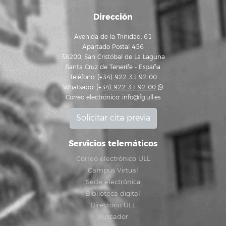
Dirección
Avenida de la Trinidad, 61
Apartado Postal 456
38200, San Cristóbal de La Laguna
Santa Cruz de Tenerife - España
Teléfono: (+34) 922 31 92 00
Whatsapp:
(+34) 922 31 92 00
Correo electrónico:
info@fg.ull.es
Solicitar cita previa
Servicios telemáticos
Correo electrónico ULL
Campus Virtual
Sede electrónica
Biblioteca digital
Directorio ULL
Buscador