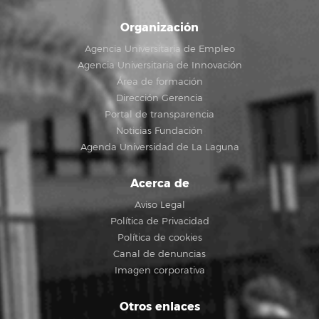
Organización
Agencia Universitaria de Empleo
Agencia Universitaria de Innovación
Área de formación
Dirección Gerencia
Portal de transparencia
Noticias Fundación
Agenda Universidad de La Laguna
Acerca de
Aviso Legal
Política de Privacidad
Política de cookies
Canal de denuncias
Imagen corporativa
Otros enlaces