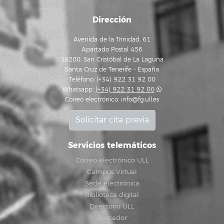
Dirección
Avenida de la Trinidad, 61
Apartado Postal 456
38200, San Cristóbal de La Laguna
Santa Cruz de Tenerife - España
Teléfono: (+34) 922 31 92 00
Whatsapp:
(+34) 922 31 92 00
Correo electrónico:
info@fg.ull.es
Solicitar cita previa
Servicios telemáticos
Correo electrónico ULL
Campus Virtual
Sede electrónica
Biblioteca digital
Directorio ULL
Buscador