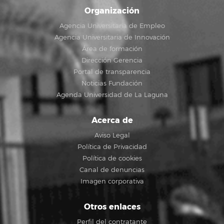
Organización
Agencia Universitaria de Empleo
Agencia Universitaria de Innovación
Área de formación
Dirección Gerencia
Portal de transparencia
Noticias Fundación
Agenda Universidad de La Laguna
Acerca de
Aviso Legal
Política de Privacidad
Política de cookies
Canal de denuncias
Imagen corporativa
Otros enlaces
Perfil del contratante