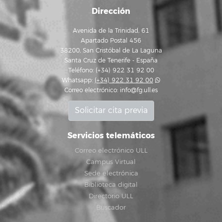
Dirección
Avenida de la Trinidad, 61
Apartado Postal 456
38200, San Cristóbal de La Laguna
Santa Cruz de Tenerife - España
Teléfono: (+34) 922 31 92 00
Whatsapp:
(+34) 922 31 92 00
Correo electrónico:
info@fg.ull.es
Solicitar cita previa
Servicios telemáticos
Correo electrónico ULL
Campus Virtual
Sede electrónica
Biblioteca digital
Directorio ULL
Buscador