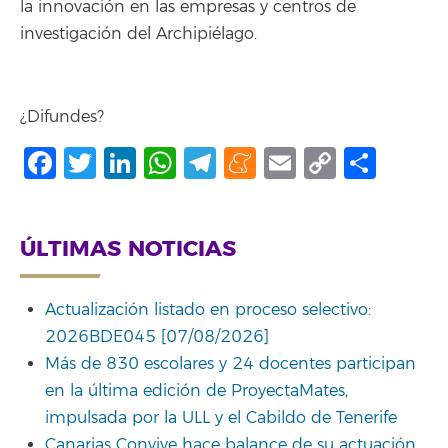
la innovación en las empresas y centros de
investigación del Archipiélago.
¿Difundes?
Facebook
Twitter
LinkedIn
WhatsApp
Telegram
Meneame
Email
Copy
Comp
Link
ÚLTIMAS NOTICIAS
Actualización listado en proceso selectivo:
2026BDE045 [07/08/2026]
Más de 830 escolares y 24 docentes participan
en la última edición de ProyectaMates,
impulsada por la ULL y el Cabildo de Tenerife
Canarias Convive hace balance de su actuación