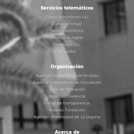
Servicios telemáticos
Correo electrónico ULL
Campus Virtual
Sede electrónica
Biblioteca digital
Directorio ULL
Buscador
Organización
Agencia Universitaria de Empleo
Agencia Universitaria de Innovación
Área de formación
Dirección Gerencia
Portal de transparencia
Noticias Fundación
Agenda Universidad de La Laguna
Acerca de