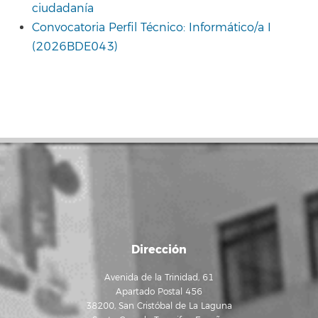
ciudadanía
Convocatoria Perfil Técnico: Informático/a I
(2026BDE043)
Dirección
Avenida de la Trinidad, 61
Apartado Postal 456
38200, San Cristóbal de La Laguna