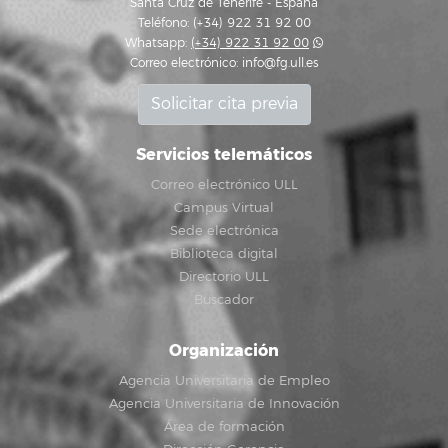
Santa Cruz de Tenerife - España
Teléfono: (+34) 922 31 92 00
Whatsapp:
(+34) 922 31 92 00
Correo electrónico:
info@fg.ull.es
Solicitar cita previa
Servicios telemáticos
Correo electrónico ULL
Campus Virtual
Sede electrónica
Biblioteca digital
Directorio ULL
Buscador
Organización
Agencia Universitaria de Empleo
Agencia Universitaria de Innovación
Área de formación