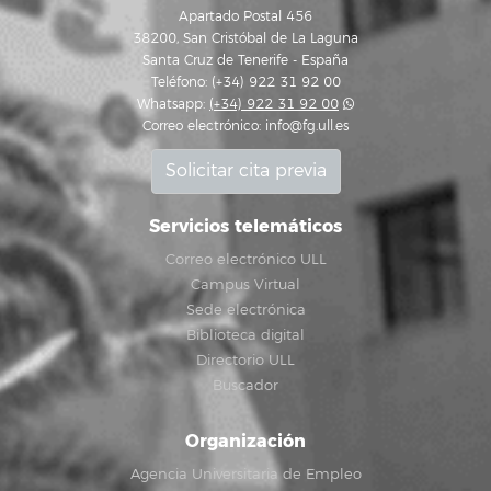
Apartado Postal 456
38200, San Cristóbal de La Laguna
Santa Cruz de Tenerife - España
Teléfono: (+34) 922 31 92 00
Whatsapp:
(+34) 922 31 92 00
Correo electrónico:
info@fg.ull.es
Solicitar cita previa
Servicios telemáticos
Correo electrónico ULL
Campus Virtual
Sede electrónica
Biblioteca digital
Directorio ULL
Buscador
Organización
Agencia Universitaria de Empleo