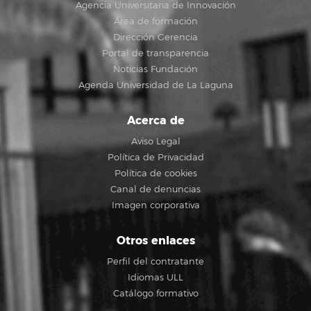
Agencia Universitaria de Innovación
Área de formación
Dirección Gerencia
Portal de transparencia
Noticias Fundación
Agenda Universidad de La Laguna
Acerca de
Aviso Legal
Política de Privacidad
Política de cookies
Canal de denuncias
Imagen corporativa
Otros enlaces
Perfil del contratante
Idiomas ULL
Catálogo formativo