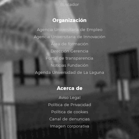
Buscador
Organización
Agencia Universitaria de Empleo
Agencia Universitaria de Innovación
Área de formación
Dirección Gerencia
Portal de transparencia
Noticias Fundación
Agenda Universidad de La Laguna
Acerca de
Aviso Legal
Política de Privacidad
Política de cookies
Canal de denuncias
Imagen corporativa