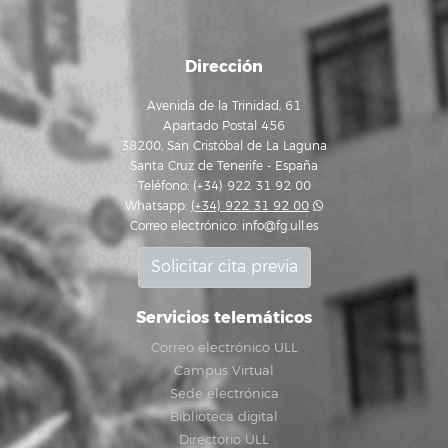
Dirección
Avenida de la Trinidad, 61
Apartado Postal 456
38200, San Cristóbal de La Laguna
Santa Cruz de Tenerife - España
Teléfono: (+34) 922 31 92 00
Whatsapp:
(+34) 922 31 92 00
Correo electrónico:
info@fg.ull.es
Solicitar cita previa
Servicios telemáticos
Correo electrónico ULL
Campus Virtual
Sede electrónica
Biblioteca digital
Directorio ULL