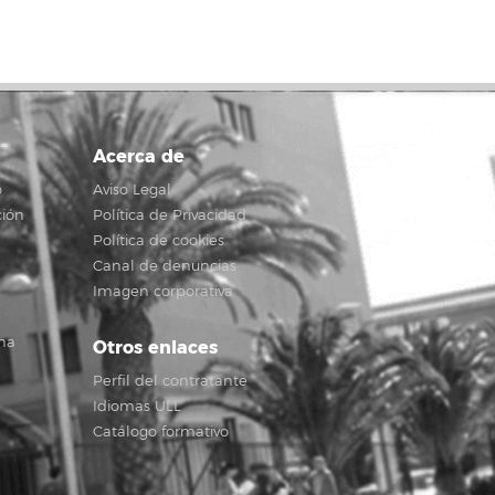
Acerca de
o
Aviso Legal
ción
Política de Privacidad
Política de cookies
Canal de denuncias
Imagen corporativa
na
Otros enlaces
Perfil del contratante
Idiomas ULL
Catálogo formativo