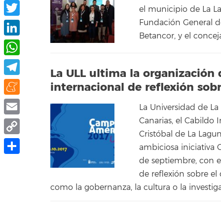
Facebook
el municipio de La La
Fundación General de
Twitter
Betancor, y el concej
LinkedIn
WhatsApp
La ULL ultima la organización 
Telegram
internacional de reflexión so
Meneame
La Universidad de La
Canarias, el Cabildo 
Email
Cristóbal de La Lagun
Copy
ambiciosa iniciativa 
Link
de septiembre, con el
Share
de reflexión sobre el
como la gobernanza, la cultura o la investig