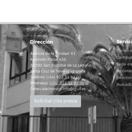
Servic
Dirección
Correo e
Avenida de la Trinidad, 61
Campus 
Apartado Postal 456
Sede el
38200, San Cristóbal de La Laguna
Bibliote
Santa Cruz de Tenerife - España
Teléfono: (+34) 922 31 92 00
Director
Whatsapp:
(+34) 922 31 92 00
Buscado
Correo electrónico:
info@fg.ull.es
Solicitar cita previa