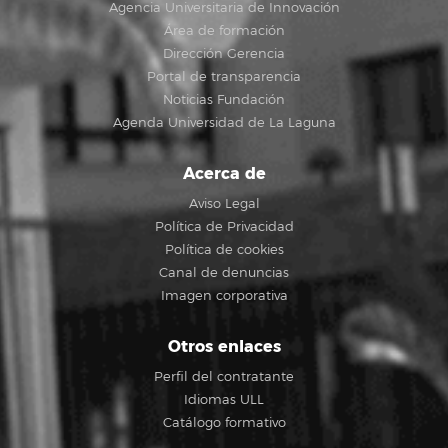
Agencia Universitaria de Innovación
Área de formación
Dirección Gerencia
Portal de transparencia
Noticias Fundación
Agenda Universidad de La Laguna
Acerca de
Aviso Legal
Política de Privacidad
Política de cookies
Canal de denuncias
Imagen corporativa
Otros enlaces
Perfil del contratante
Idiomas ULL
Catálogo formativo