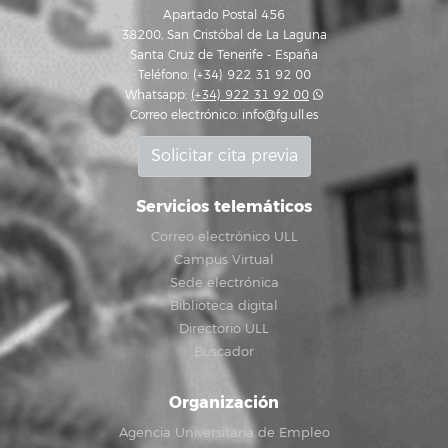
Apartado Postal 456
38200, San Cristóbal de La Laguna
Santa Cruz de Tenerife - España
Teléfono: (+34) 922 31 92 00
Whatsapp:
(+34) 922 31 92 00
Correo electrónico:
info@fg.ull.es
Solicitar cita previa
Servicios telemáticos
Correo electrónico ULL
Campus Virtual
Sede electrónica
Biblioteca digital
Directorio ULL
Buscador
Organización
Agencia Universitaria de Empleo