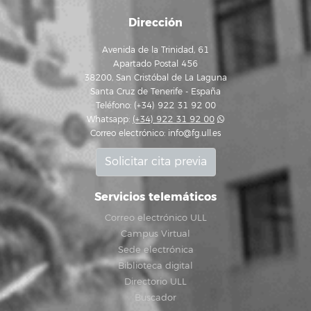
Dirección
Avenida de la Trinidad, 61
Apartado Postal 456
38200, San Cristóbal de La Laguna
Santa Cruz de Tenerife - España
Teléfono: (+34) 922 31 92 00
Whatsapp:
(+34) 922 31 92 00
Correo electrónico:
info@fg.ull.es
Solicitar cita previa
Servicios telemáticos
Correo electrónico ULL
Campus Virtual
Sede electrónica
Biblioteca digital
Directorio ULL
Buscador