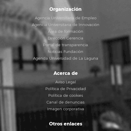
Organización
Agencia Universitaria de Empleo
Agencia Universitaria de Innovación
Área de formación
Dirección Gerencia
Portal de transparencia
Noticias Fundación
Agenda Universidad de La Laguna
Acerca de
Aviso Legal
Política de Privacidad
Política de cookies
Canal de denuncias
Imagen corporativa
Otros enlaces