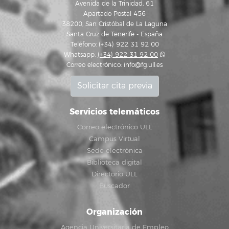
Avenida de la Trinidad, 61
Apartado Postal 456
38200, San Cristóbal de La Laguna
Santa Cruz de Tenerife - España
Teléfono: (+34) 922 31 92 00
Whatsapp:
(+34) 922 31 92 00
Correo electrónico:
info@fg.ull.es
Solicitar cita previa
Servicios telemáticos
Correo electrónico ULL
Campus Virtual
Sede electrónica
Biblioteca digital
Directorio ULL
Buscador
Organización
Agencia Universitaria de Empleo