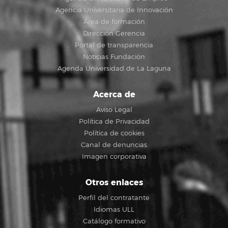
Agencia Universitaria de Innovación
Área de formación
Dirección Gerencia
Portal de transparencia
Noticias Fundación
Agenda Universidad de La Laguna
Acerca de
Aviso Legal
Política de Privacidad
Política de cookies
Canal de denuncias
Imagen corporativa
Otros enlaces
Perfil del contratante
Idiomas ULL
Catálogo formativo