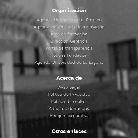
Organización
Agencia Universitaria de Empleo
Agencia Universitaria de Innovación
Área de formación
Dirección Gerencia
Portal de transparencia
Noticias Fundación
Agenda Universidad de La Laguna
Acerca de
Aviso Legal
Política de Privacidad
Política de cookies
Canal de denuncias
Imagen corporativa
Otros enlaces