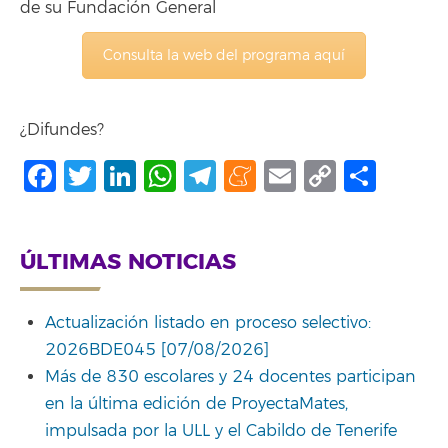
de su Fundación General
Consulta la web del programa aquí
¿Difundes?
Facebook
Twitter
LinkedIn
WhatsApp
Telegram
Meneame
Email
Copy
Comp
Link
ÚLTIMAS NOTICIAS
Actualización listado en proceso selectivo:
2026BDE045 [07/08/2026]
Más de 830 escolares y 24 docentes participan
en la última edición de ProyectaMates,
impulsada por la ULL y el Cabildo de Tenerife