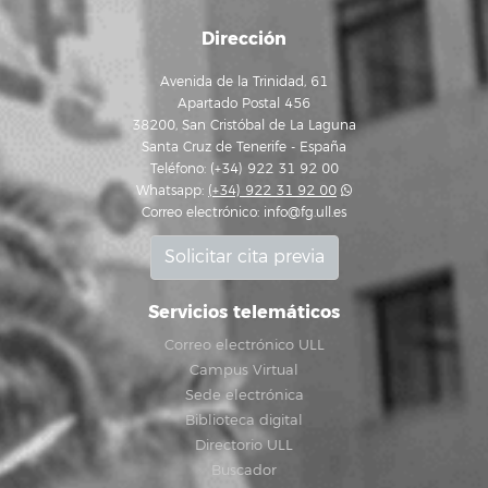
Dirección
Avenida de la Trinidad, 61
Apartado Postal 456
38200, San Cristóbal de La Laguna
Santa Cruz de Tenerife - España
Teléfono: (+34) 922 31 92 00
Whatsapp:
(+34) 922 31 92 00
Correo electrónico:
info@fg.ull.es
Solicitar cita previa
Servicios telemáticos
Correo electrónico ULL
Campus Virtual
Sede electrónica
Biblioteca digital
Directorio ULL
Buscador