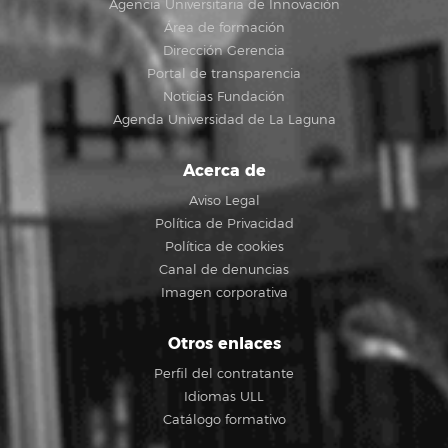
Agencia Universitaria de Innovación
Área de formación
Dirección Gerencia
Portal de transparencia
Noticias Fundación
Agenda Universidad de La Laguna
Acerca de
Aviso Legal
Política de Privacidad
Política de cookies
Canal de denuncias
Imagen corporativa
Otros enlaces
Perfil del contratante
Idiomas ULL
Catálogo formativo