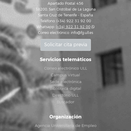
Apartado Postal 456
38200, San Cristóbal de La Laguna
Santa Cruz de Tenerife - España
Teléfono: (+34) 922 31 92 00
Whatsapp:
(+34) 922 31 92 00
Correo electrónico:
info@fg.ull.es
Solicitar cita previa
Servicios telemáticos
Correo electrónico ULL
Campus Virtual
Sede electrónica
Biblioteca digital
Directorio ULL
Buscador
Organización
Agencia Universitaria de Empleo