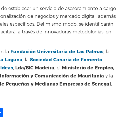
so de establecer un servicio de asesoramiento a cargo
cionalización de negocios y mercado digital, además
itales específicos. Del mismo modo, se identificarán
pacitará, a través de innovadoras metodologías, en
Fundación Universitaria de Las Palmas
on la
; la
La Laguna
Sociedad Canaria de Fomento
; la
Ideas
Lda/BIC Madeira
Ministerio de Empleo,
,
; el
a Información y Comunicación de Mauritania
y la
n de Pequeñas y Medianas Empresas de Senegal.
ame
il
opy
Compartir
ink