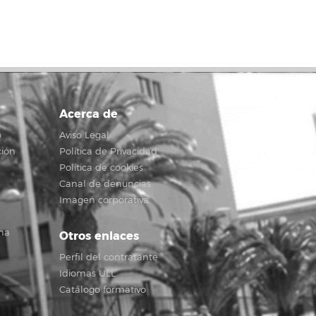
Acerca de
o
Aviso Legal
ción
Política de Privacidad
Política de cookies
Canal de denuncias
Imagen corporativa
na
Otros enlaces
Perfil del contratante
Idiomas ULL
Catálogo formativo