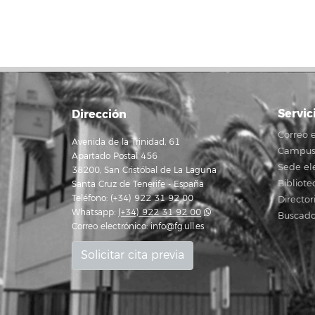
Servic
Dirección
Correo e
Avenida de la Trinidad, 61
Campus 
Apartado Postal 456
Sede el
38200, San Cristóbal de La Laguna
Bibliote
Santa Cruz de Tenerife - España
Teléfono: (+34) 922 31 92 00
Director
Whatsapp:
(+34) 922 31 92 00
Buscado
Correo electrónico:
info@fg.ull.es
Solicitar cita previa