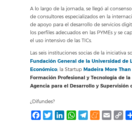
A lo largo de la jornada, se llegó al consen
de consultores especializados en la interna
de apoyo para el desarrollo de servicios dig
los perfiles adecuados en las PYMEs y se ca
el uso intensivo de las TICs.
Las seis instituciones socias de la iniciativa s
Fundación General de la Universidad de 
Económico
Madeira More Than 
; la Startup
Formación Profesional y Tecnología de l
Agencia para el Desarrollo y Supervisió
¿Difundes?
Facebook
Twitter
LinkedIn
WhatsApp
Telegram
Mene
Ema
C
L