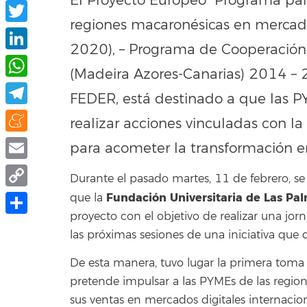
El Proyecto Europeo “Programa par
Facebook
regiones macaronésicas en mercados
Twitter
2020), –
Programa de Cooperación
LinkedIn
(Madeira Azores-Canarias) 2014 –
WhatsApp
FEDER, está destinado a que las P
Telegram
realizar acciones vinculadas con l
Meneame
para acometer la transformación en
Email
Durante el pasado martes, 11 de febrero, se 
Copy
Fundación Universitaria de Las Pa
que la
proyecto con el objetivo de realizar una jor
Link
Compartir
las próximas sesiones de una iniciativa qu
De esta manera, tuvo lugar la primera tom
pretende impulsar a las PYMEs de las regi
sus ventas en mercados digitales internacion