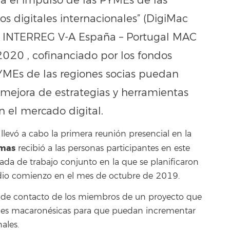
a el impulso de las PYMEs de las
 digitales internacionales” (DigiMac
 INTERREG V-A España – Portugal MAC
 2020
, cofinanciado por los fondos
YMEs de las regiones socias puedan
a mejora de estrategias y herramientas
 el mercado digital.
llevó a cabo la primera reunión presencial en la
lmas
recibió a las personas participantes en este
nada de trabajo conjunto en la que se planificaron
e dio comienzo en el mes de octubre de 2019.
a de contacto de los miembros de un proyecto que
ones macaronésicas para que puedan incrementar
ales.