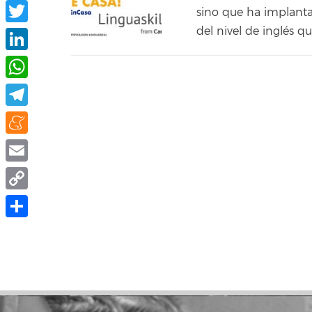
Facebook
sino que ha implanta
del nivel de inglés q
Twitter
LinkedIn
WhatsApp
Telegram
Meneame
Email
Copy
Link
Compartir