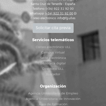
Santa Cruz de Tenerife - España
Teléfono: (+34) 922 31 92 00
Whatsapp:
(+34) 922 31 92 00
Correo electrónico:
info@fg.ull.es
Solicitar cita previa
Servicios telemáticos
Correo electrónico ULL
Campus Virtual
Sede electrónica
Biblioteca digital
Directorio ULL
Buscador
Organización
Agencia Universitaria de Empleo
Agencia Universitaria de Innovación
Área de formación