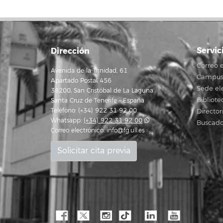
Servic
Dirección
Correo e
Avenida de la Trinidad, 61
Campus 
Apartado Postal 456
Sede el
38200, San Cristóbal de La Laguna
Bibliote
Santa Cruz de Tenerife - España
Teléfono: (+34) 922 31 92 00
Director
Whatsapp:
(+34) 922 31 92 00
Buscado
Correo electrónico:
info@fg.ull.es
Solicitar cita previa