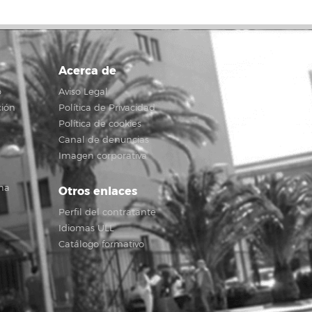
Acerca de
o
Aviso Legal
ción
Política de Privacidad
Política de cookies
Canal de denuncias
Imagen corporativa
na
Otros enlaces
Perfil del contratante
Idiomas ULL
Catálogo formativo