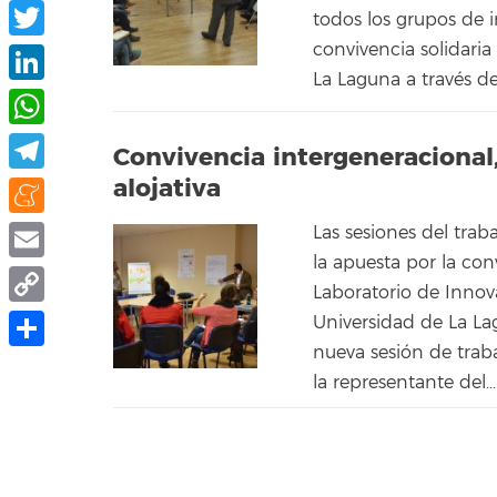
Facebook
todos los grupos de 
convivencia solidaria
Twitter
La Laguna a través de
LinkedIn
WhatsApp
Convivencia intergeneracional
alojativa
Telegram
Meneame
Las sesiones del trab
la apuesta por la con
Email
Laboratorio de Innov
Copy
Universidad de La La
nueva sesión de traba
Link
Share
la representante del...