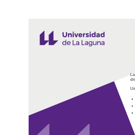
La
di
Us