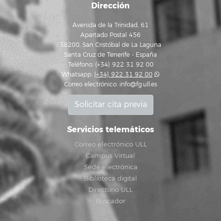
Dirección
Avenida de la Trinidad, 61
Apartado Postal 456
38200, San Cristóbal de La Laguna
Santa Cruz de Tenerife - España
Teléfono: (+34) 922 31 92 00
Whatsapp:
(+34) 922 31 92 00
Correo electrónico:
info@fg.ull.es
Solicitar cita previa
Servicios telemáticos
Correo electrónico ULL
Campus Virtual
Sede electrónica
Biblioteca digital
Directorio ULL
Buscador