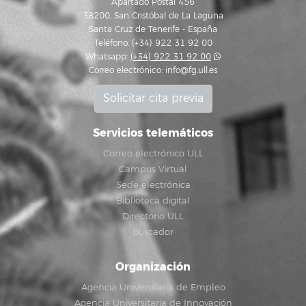
Apartado Postal 456
38200, San Cristóbal de La Laguna
Santa Cruz de Tenerife - España
Teléfono: (+34) 922 31 92 00
Whatsapp:
(+34) 922 31 92 00
Correo electrónico:
info@fg.ull.es
Solicitar cita previa
Servicios telemáticos
Correo electrónico ULL
Campus Virtual
Sede electrónica
Biblioteca digital
Directorio ULL
Buscador
Organización
Agencia Universitaria de Empleo
Agencia Universitaria de Innovación