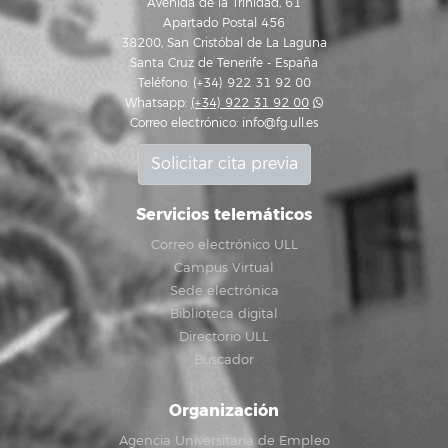
Avenida de la Trinidad, 61
Apartado Postal 456
38200, San Cristóbal de La Laguna
Santa Cruz de Tenerife - España
Teléfono: (+34) 922 31 92 00
Whatsapp:
(+34) 922 31 92 00
Correo electrónico:
info@fg.ull.es
Solicitar cita previa
Servicios telemáticos
Correo electrónico ULL
Campus Virtual
Sede electrónica
Biblioteca digital
Directorio ULL
Buscador
Organización
Agencia Universitaria de Empleo