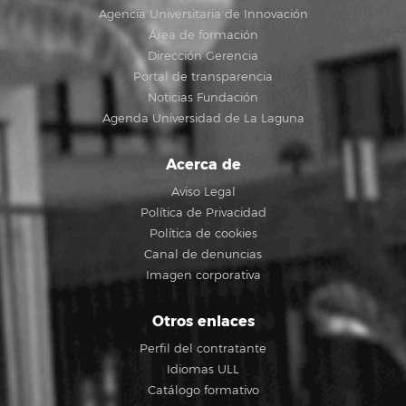
Agencia Universitaria de Innovación
Área de formación
Dirección Gerencia
Portal de transparencia
Noticias Fundación
Agenda Universidad de La Laguna
Acerca de
Aviso Legal
Política de Privacidad
Política de cookies
Canal de denuncias
Imagen corporativa
Otros enlaces
Perfil del contratante
Idiomas ULL
Catálogo formativo