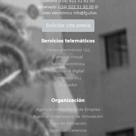
Teléfono: (+34) 922 31 92 00
Whatsapp:
(+34) 922 31 92 00
Correo electrónico:
info@fg.ull.es
Solicitar cita previa
Servicios telemáticos
Correo electrónico ULL
Campus Virtual
Sede electrónica
Biblioteca digital
Directorio ULL
Buscador
Organización
Agencia Universitaria de Empleo
Agencia Universitaria de Innovación
Área de formación
Dirección Gerencia