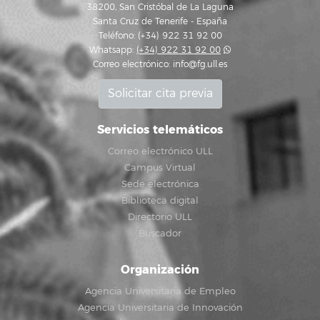
38200, San Cristóbal de La Laguna
Santa Cruz de Tenerife - España
Teléfono: (+34) 922 31 92 00
Whatsapp:
(+34) 922 31 92 00
Correo electrónico:
info@fg.ull.es
Solicitar cita previa
Servicios telemáticos
Correo electrónico ULL
Campus Virtual
Sede electrónica
Biblioteca digital
Directorio ULL
Buscador
Organización
Agencia Universitaria de Empleo
Agencia Universitaria de Innovación