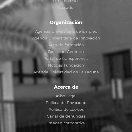
Directorio ULL
Buscador
Organización
Agencia Universitaria de Empleo
Agencia Universitaria de Innovación
Área de formación
Dirección Gerencia
Portal de transparencia
Noticias Fundación
Agenda Universidad de La Laguna
Acerca de
Aviso Legal
Política de Privacidad
Política de cookies
Canal de denuncias
Imagen corporativa