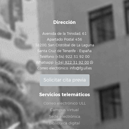
Dirección
Avenida de la Trinidad, 61
Apartado Postal 456
38200, San Cristóbal de La Laguna
Santa Cruz de Tenerife - España
Teléfono: (+34) 922 31 92 00
Whatsapp:
(+34) 922 31 92 00
Correo electrónico:
info@fg.ull.es
Solicitar cita previa
Servicios telemáticos
Correo electrónico ULL
Campus Virtual
Sede electrónica
Biblioteca digital