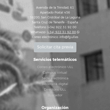
Avenida de la Trinidad, 61
Apartado Postal 456
38200, San Cristóbal de La Laguna
Santa Cruz de Tenerife - España
Teléfono: (+34) 922 31 92 00
Whatsapp:
(+34) 922 31 92 00
Correo electrónico:
info@fg.ull.es
Solicitar cita previa
Servicios telemáticos
Correo electrónico ULL
Campus Virtual
Sede electrónica
Biblioteca digital
Directorio ULL
Buscador
Organización