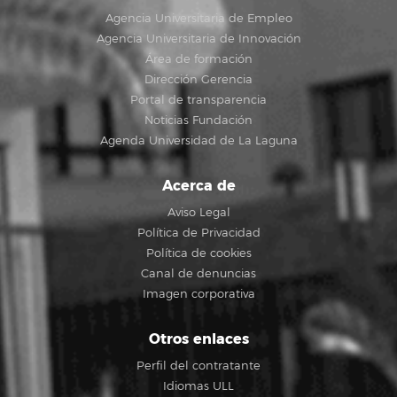
Agencia Universitaria de Empleo
Agencia Universitaria de Innovación
Área de formación
Dirección Gerencia
Portal de transparencia
Noticias Fundación
Agenda Universidad de La Laguna
Acerca de
Aviso Legal
Política de Privacidad
Política de cookies
Canal de denuncias
Imagen corporativa
Otros enlaces
Perfil del contratante
Idiomas ULL