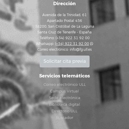
Dirección
Avenida de la Trinidad, 61
Apartado Postal 456
38200, San Cristóbal de La Laguna
Santa Cruz de Tenerife - España
Teléfono: (+34) 922 31 92 00
Whatsapp:
(+34) 922 31 92 00
Correo electrónico:
info@fg.ull.es
Solicitar cita previa
Servicios telemáticos
Correo electrónico ULL
Campus Virtual
Sede electrónica
Biblioteca digital
Directorio ULL
Buscador