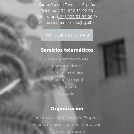
Santa Cruz de Tenerife - España
Teléfono: (+34) 922 31 92 00
Whatsapp:
(+34) 922 31 92 00
Correo electrónico:
info@fg.ull.es
Solicitar cita previa
Servicios telemáticos
Correo electrónico ULL
Campus Virtual
Sede electrónica
Biblioteca digital
Directorio ULL
Buscador
Organización
Agencia Universitaria de Empleo
Agencia Universitaria de Innovación
Área de formación