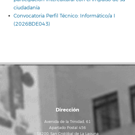
ciudadanía
Convocatoria Perfil Técnico: Informático/a I
(2026BDE043)
Dirección
Avenida de la Trinidad, 61
Apartado Postal 456
38200, San Cristóbal de La Laguna