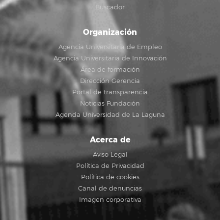
Buscador
Organización
Agencia Universitaria de Empleo
Agencia Universitaria de Innovación
Área de formación
Dirección Gerencia
Portal de transparencia
Noticias Fundación
Agenda Universidad de La Laguna
Acerca de
Aviso Legal
Política de Privacidad
Política de cookies
Canal de denuncias
Imagen corporativa