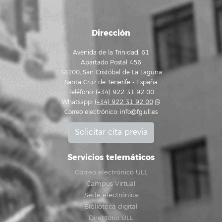
Dirección
Avenida de la Trinidad, 61
Apartado Postal 456
38200, San Cristóbal de La Laguna
Santa Cruz de Tenerife - España
Teléfono: (+34) 922 31 92 00
Whatsapp:
(+34) 922 31 92 00
Correo electrónico:
info@fg.ull.es
Solicitar cita previa
Servicios telemáticos
Correo electrónico ULL
Campus Virtual
Sede electrónica
Biblioteca digital
Directorio ULL