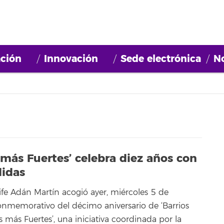
ción
Innovación
Sede electrónica
No
 más Fuertes’ celebra diez años con
didas
ife Adán Martín acogió ayer, miércoles 5 de
onmemorativo del décimo aniversario de ‘Barrios
 más Fuertes’, una iniciativa coordinada por la