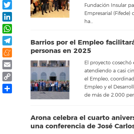
Facebook
Fundación Insular par
Empresarial (Fifede)
Twitter
ha…
LinkedIn
WhatsApp
Barrios por el Empleo facilita
personas en 2025
Telegram
Meneame
El proyecto cosechó e
atendiendo a casi ci
Email
el Empleo, coordinad
Copy
Empleo y el Desarrollo
de más de 2.000 per
Link
Compartir
Arona celebra el cuarto aniver
una conferencia de José Carlo