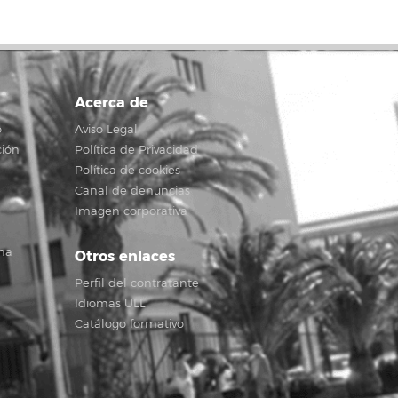
Acerca de
o
Aviso Legal
ción
Política de Privacidad
Política de cookies
Canal de denuncias
Imagen corporativa
na
Otros enlaces
Perfil del contratante
Idiomas ULL
Catálogo formativo