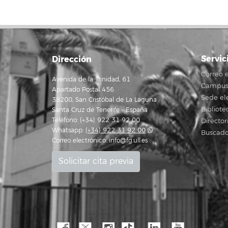
Servic
Dirección
Correo e
Avenida de la Trinidad, 61
Campus 
Apartado Postal 456
Sede el
38200, San Cristóbal de La Laguna
Bibliote
Santa Cruz de Tenerife - España
Teléfono: (+34) 922 31 92 00
Director
Whatsapp:
(+34) 922 31 92 00
Buscado
Correo electrónico:
info@fg.ull.es
Solicitar cita previa