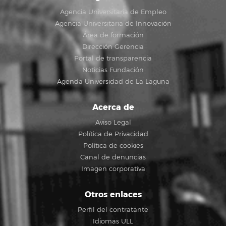
Agencia Universitaria de Empleo
Agencia Universitaria de Innovación
Área de formación
Dirección Gerencia
Portal de transparencia
Noticias Fundación
Agenda Universidad de La Laguna
Acerca de
Aviso Legal
Política de Privacidad
Política de cookies
Canal de denuncias
Imagen corporativa
Otros enlaces
Perfil del contratante
Idiomas ULL