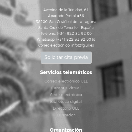
Avenida de la Trinidad, 61
Apartado Postal 456
38200, San Cristóbal de La Laguna
Santa Cruz de Tenerife - España
Teléfono: (+34) 922 31 92 00
Whatsapp:
(+34) 922 31 92 00
Correo electrónico:
info@fg.ull.es
Solicitar cita previa
Servicios telemáticos
Correo electrónico ULL
Campus Virtual
Sede electrónica
Biblioteca digital
Directorio ULL
Buscador
Organización