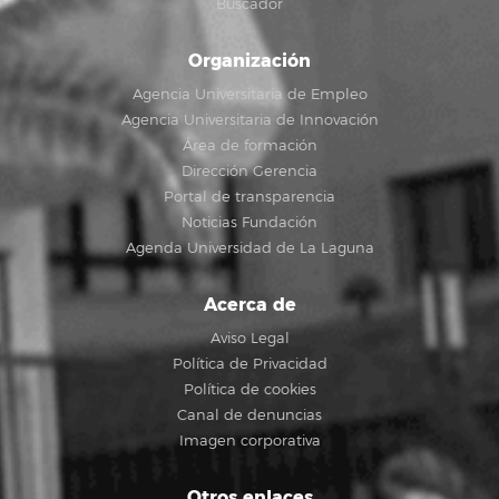
Buscador
Organización
Agencia Universitaria de Empleo
Agencia Universitaria de Innovación
Área de formación
Dirección Gerencia
Portal de transparencia
Noticias Fundación
Agenda Universidad de La Laguna
Acerca de
Aviso Legal
Política de Privacidad
Política de cookies
Canal de denuncias
Imagen corporativa
Otros enlaces