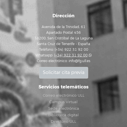
Dirección
Avenida de la Trinidad, 61
Apartado Postal 456
38200, San Cristóbal de La Laguna
Santa Cruz de Tenerife - España
Teléfono: (+34) 922 31 92 00
Whatsapp:
(+34) 922 31 92 00
Correo electrónico:
info@fg.ull.es
Solicitar cita previa
Servicios telemáticos
Correo electrónico ULL
Campus Virtual
Sede electrónica
Biblioteca digital
Directorio ULL