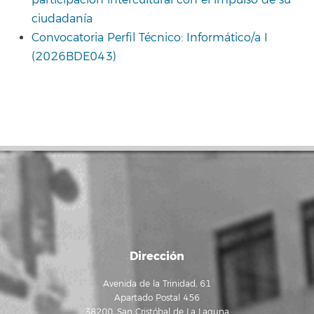
ciudadanía
Convocatoria Perfil Técnico: Informático/a I
(2026BDE043)
Dirección
Avenida de la Trinidad, 61
Apartado Postal 456
38200, San Cristóbal de La Laguna