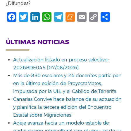
¿Difundes?
Facebook
Twitter
LinkedIn
WhatsApp
Telegram
Meneame
Email
Copy
Comp
Link
ÚLTIMAS NOTICIAS
Actualización listado en proceso selectivo:
2026BDE045 [07/08/2026]
Más de 830 escolares y 24 docentes participan
en la última edición de ProyectaMates,
impulsada por la ULL y el Cabildo de Tenerife
Canarias Convive hace balance de su actuación
y planifica la tercera edición del Encuentro
Estatal sobre Migraciones
Adeje avanza hacia un modelo estable de
participación intercultural con el impulso de su