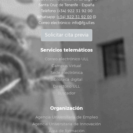
Santa Cruz de Tenerife - España
Teléfono: (+34) 922 31 92 00
Whatsapp:
(+34) 922 31 92 00
Correo electrónico:
info@fg.ull.es
Solicitar cita previa
Servicios telemáticos
Correo electrónico ULL
Campus Virtual
Sede electrónica
Biblioteca digital
Directorio ULL
Buscador
Organización
Agencia Universitaria de Empleo
Agencia Universitaria de Innovación
Área de formación