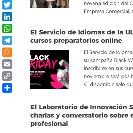
Facebook
novena edición del Cu
Empresa Comercial, 
Twitter
LinkedIn
El Servicio de Idiomas de la U
WhatsApp
cursos preparatorios online
Telegram
El Servicio de idiom
su campaña Black Wee
Meneame
inscribirse en sus cur
Email
noviembre será posib
€, disponible solo d
Copy
Link
Compartir
El Laboratorio de Innovación S
charlas y conversatorio sobre 
profesional