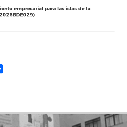
nto empresarial para las islas de la
e (2026BDE029)
ame
il
opy
Compartir
ink