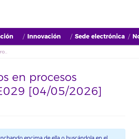
ción
Innovación
Sede electrónica
No
Actualización listados en procesos selectivos: 2026BDE029 [04/05/2026]
dos en procesos
DE029 [04/05/2026]
inchando encima de ella o buscándola en el