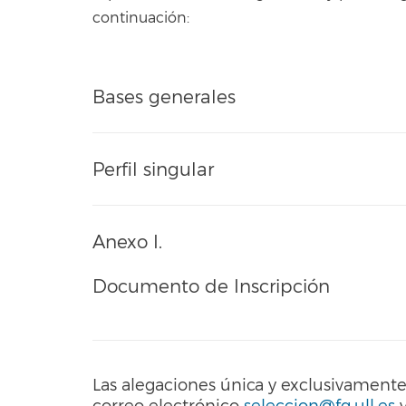
continuación:
Bases generales
Perfil singular
Anexo I.
Documento de Inscripción
Las alegaciones única y exclusivament
correo electrónico
seleccion@fg.ull.es
y