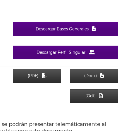
Descargar Bases Generales
Descargar Perfil Singular
(PDF)
(Docx)
(Odt)
e se podrán presentar telemáticamente al
 utilizando este documento.