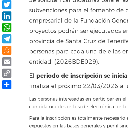
Se solicitan candidaturas para el 
Facebook
subvenciones para el fomento de
Twitter
empresarial de la Fundación Gener
LinkedIn
proyectos podrán ser ejecutados en
WhatsApp
provincia de Santa Cruz de Tenerif
Telegram
personas para cada una de ellas en
Meneame
entidad. (2026BDE029).
Email
periodo de inscripción se inicia
El
Copy
finaliza el próximo 22/03/2026 a l
Link
Compartir
Las personas interesadas en participar en e
candidatura desde la sede electrónica de la
Para la inscripción es totalmente necesario
expuestos en las bases generales y perfil si