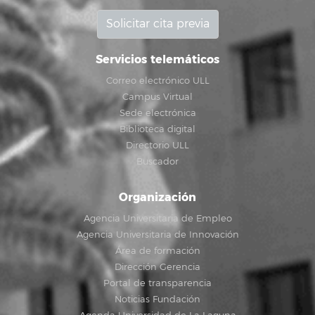
Solicitar cita previa
Servicios telemáticos
Correo electrónico ULL
Campus Virtual
Sede electrónica
Biblioteca digital
Directorio ULL
Buscador
Organización
Agencia Universitaria de Empleo
Agencia Universitaria de Innovación
Área de formación
Dirección Gerencia
Portal de transparencia
Noticias Fundación