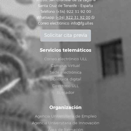
38200, San Cristóbal de La Laguna
Santa Cruz de Tenerife - España
Teléfono: (+34) 922 31 92 00
Whatsapp:
(+34) 922 31 92 00
Correo electrónico:
info@fg.ull.es
Solicitar cita previa
Servicios telemáticos
Correo electrónico ULL
Campus Virtual
Sede electrónica
Biblioteca digital
Directorio ULL
Buscador
Organización
Agencia Universitaria de Empleo
Agencia Universitaria de Innovación
Área de formación