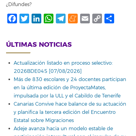
¿Difundes?
Facebook
Twitter
LinkedIn
WhatsApp
Telegram
Meneame
Email
Copy
Comp
Link
ÚLTIMAS NOTICIAS
Actualización listado en proceso selectivo:
2026BDE045 [07/08/2026]
Más de 830 escolares y 24 docentes participan
en la última edición de ProyectaMates,
impulsada por la ULL y el Cabildo de Tenerife
Canarias Convive hace balance de su actuación
y planifica la tercera edición del Encuentro
Estatal sobre Migraciones
Adeje avanza hacia un modelo estable de