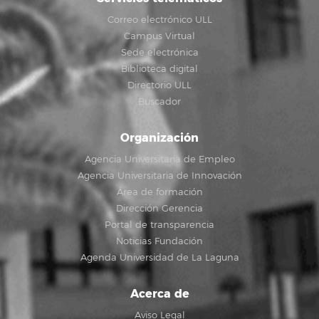
Correo electrónico ULL
Campus Virtual
Sede electrónica
Biblioteca digital
Directorio ULL
Buscador
Organización
Agencia Universitaria de Empleo
Agencia Universitaria de Innovación
Área de formación
Dirección Gerencia
Portal de transparencia
Noticias Fundación
Agenda Universidad de La Laguna
Acerca de
Aviso Legal