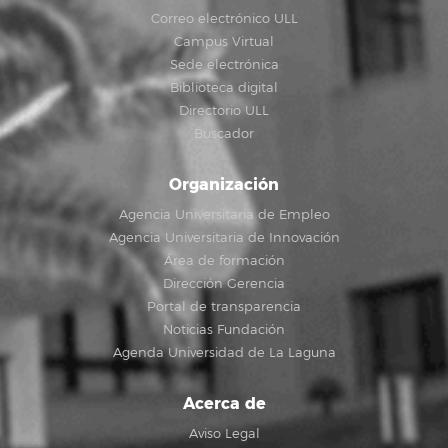
Correo electrónico ULL
Campus Virtual
Sede electrónica
Biblioteca digital
Directorio ULL
Buscador
Organización
Agencia Universitaria de Empleo
Agencia Universitaria de Innovación
Área de formación
Dirección Gerencia
Portal de transparencia
Noticias Fundación
Agenda Universidad de La Laguna
Acerca de
Aviso Legal