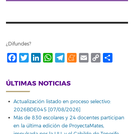
¿Difundes?
Facebook
Twitter
LinkedIn
WhatsApp
Telegram
Meneame
Email
Copy
Comp
Link
ÚLTIMAS NOTICIAS
Actualización listado en proceso selectivo:
2026BDE045 [07/08/2026]
Más de 830 escolares y 24 docentes participan
en la última edición de ProyectaMates,
impulsada por la ULL y el Cabildo de Tenerife