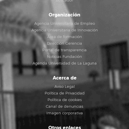
Buscador
Organización
Agencia Universitaria de Empleo
Agencia Universitaria de Innovación
Área de formación
Dirección Gerencia
Portal de transparencia
Noticias Fundación
Agenda Universidad de La Laguna
Acerca de
Aviso Legal
Política de Privacidad
Política de cookies
Canal de denuncias
Imagen corporativa
Otros enlaces