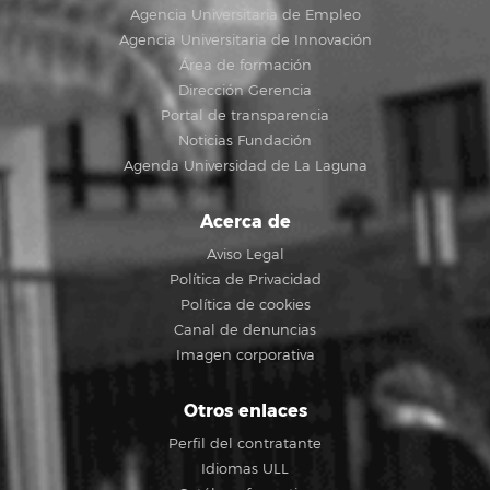
Agencia Universitaria de Empleo
Agencia Universitaria de Innovación
Área de formación
Dirección Gerencia
Portal de transparencia
Noticias Fundación
Agenda Universidad de La Laguna
Acerca de
Aviso Legal
Política de Privacidad
Política de cookies
Canal de denuncias
Imagen corporativa
Otros enlaces
Perfil del contratante
Idiomas ULL