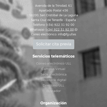
Avenida de la Trinidad, 61
Apartado Postal 456
38200, San Cristóbal de La Laguna
Santa Cruz de Tenerife - España
Teléfono: (+34) 922 31 92 00
Whatsapp:
(+34) 922 31 92 00
Correo electrónico:
info@fg.ull.es
Solicitar cita previa
Servicios telemáticos
Correo electrónico ULL
Campus Virtual
Sede electrónica
Biblioteca digital
Directorio ULL
Buscador
Organización